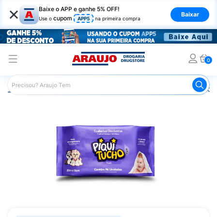
×
Baixe o APP e ganhe 5% OFF!
Baixar
cupom
Use o
APP5
na primeira compra
0
Araujo
Infantil
Troca de Fraldas
Lenços Umedecidos