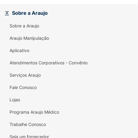
Multiuso:
Perfeitas para a troca de fraldas,
Sobre a Araujo
limpeza das mãos e do rosto, mantendo o
bebê sempre fresquinho e perfumado.
Sobre a Araujo
Araujo Manipulação
Aplicativo
Atendimentos Corporativos - Convênio
Serviços Araujo
Fale Conosco
Lojas
Programa Araujo Médico
Trabalhe Conosco
Seja um fornecedor