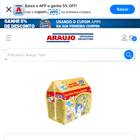
×
Baixe o APP e ganhe 5% OFF!
Baixar
cupom
Use o
APP5
na primeira compra
0
Araujo
Infantil
Troca de Fraldas
Lenços Umedecidos