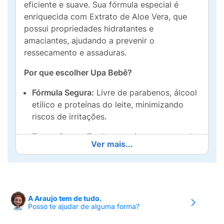
eficiente e suave. Sua fórmula especial é
enriquecida com Extrato de Aloe Vera, que
possui propriedades hidratantes e
amaciantes, ajudando a prevenir o
ressecamento e assaduras.
Por que escolher Upa Bebê?
Fórmula Segura:
Livre de parabenos, álcool
etílico e proteínas do leite, minimizando
riscos de irritações.
Toque Suave:
Toalhas macias com tamanho
Ver mais...
ideal (19cm x 13cm) para uma limpeza
prática.
Super Econômico:
Embalagem "Leve Mais
Pague Menos" contendo 250 unidades
A Araujo tem de tudo.
(divididas em 5 pacotes de 50), ideal para
Posso te ajudar de alguma forma?
o estoque da família.