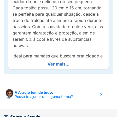
cuidar da pele delicada do seu pequeno.
Cada toalha possui 20 cm x 15 cm, tornando-
se perfeita para qualquer situação, desde a
troca de fraldas até a limpeza rápida durante
passeios. Com a suavidade do aloe vera, elas
garantem hidratação e proteção, além de
serem 0% álcool e livres de substâncias
nocivas.
Ideal para mamães que buscam praticidade e
segurança, o pacote contém 120 unidades,
Ver mais...
oferecendo uma economia excepcional sem
abrir mão da qualidade. As toalhas Upa Bebê
são dermatologicamente testadas,
proporcionando conforto e suavidade ao
A Araujo tem de tudo.
toque. Torne o cuidado com seu bebê ainda
Posso te ajudar de alguma forma?
mais especial e prático com nossas toalhas
premium. Experimente a diferença!
Sobre a Araujo