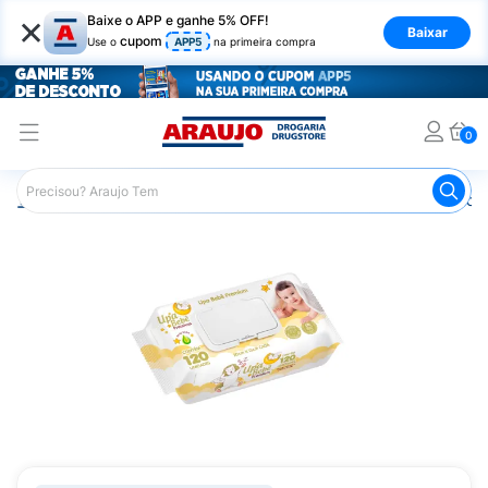
×
Baixe o APP e ganhe 5% OFF!
Baixar
cupom
Use o
APP5
na primeira compra
0
Araujo
Infantil
Troca de Fraldas
Lenços Umedecidos