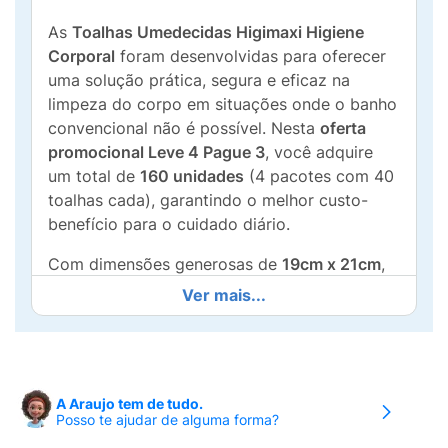
As
Toalhas Umedecidas Higimaxi Higiene
Corporal
foram desenvolvidas para oferecer
uma solução prática, segura e eficaz na
limpeza do corpo em situações onde o banho
convencional não é possível. Nesta
oferta
promocional Leve 4 Pague 3
, você adquire
um total de
160 unidades
(4 pacotes com 40
toalhas cada), garantindo o melhor custo-
benefício para o cuidado diário.
Com dimensões generosas de
19cm x 21cm
,
cada toalha é espessa e resistente, sendo
Ver mais...
perfeita para o
banho de leito
em pacientes
acamados ou para a higiene rápida de adultos
após atividades físicas e viagens. Sua fórmula
é enriquecida com
Aloe Vera
, que hidrata e
A Araujo tem de tudo.
protege a pele, e é totalmente
livre de álcool
Posso te ajudar de alguma forma?
etílico e parabenos
, minimizando o risco de