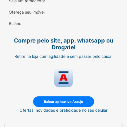
Seja um fornecedor
Fórmula Segura:
Sem álcool etílico e livre
Ofereça seu imóvel
de parabenos.
Bulário
Segurança Dermatológica:
Produto
hipoalergênico, testado para evitar alergias.
Compre pelo site, app, whatsapp ou
Modo de Uso:
Drogatel
Abra a etiqueta autoadesiva no local indicado
Retire na loja com agilidade e sem passar pelo caixa.
e puxe a primeira toalha pelo centro. Utilize
sobre a pele nas áreas desejadas. Após o uso,
feche cuidadosamente a embalagem para
manter as toalhas úmidas. Descarte a toalha
no lixo após o uso (não descartar no vaso
sanitário).
Baixar aplicativo Araujo
Ficha Técnica:
Ofertas, novidades e praticidade no seu celular
Marca:
Higimaxi.