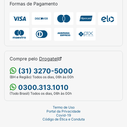
Tipo:
Toalhas Umedecidas para Higiene
Formas de Pagamento
Corporal (Uso Adulto).
Quantidade Total:
160 unidades (4 pacotes
de 40 unidades).
Dimensões da Toalha:
19cm x 21cm.
Destaques:
Com Aloe Vera, Hipoalergênico,
Sem Álcool e Parabenos.
Compre pelo
Drogatel
Indicação:
Banho de leito e higiene corporal
(31) 3270-5000
geral.
(BH e Região) Todos os dias, 06h às 00h
0300.313.1010
(Todo Brasil) Todos os dias, 06h às 00h
Termo de Uso
Portal da Privacidade
Covid-19
Código de Ética e Conduta