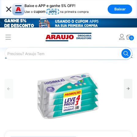
×
Baixe o APP e ganhe 5% OFF!
Baixar
cupom
Use o
APP5
na primeira compra
0
Araujo
Infantil
Troca de Fraldas
Lenços Umedecidos