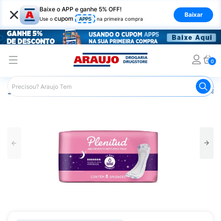
×
Baixe o APP e ganhe 5% OFF!
Baixar
cupom
Use o
APP5
na primeira compra
0
Araujo
Saúde e Bem Estar
Cuidado Adulto
Absorvent