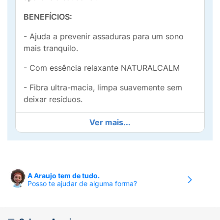
BENEFÍCIOS:
- Ajuda a prevenir assaduras para um sono
mais tranquilo.
- Com essência relaxante NATURALCALM
- Fibra ultra-macia, limpa suavemente sem
deixar resíduos.
- pH fisiológico e hipoalergênico. Testado por
Ver mais...
pediatras e dermatologistas
MODO DE USO:
Abra a tampa adesiva e puxe a primeira
A Araujo tem de tudo.
toalhinha pelo centro. Após o uso, feche a
Posso te ajudar de alguma forma?
tampa adesiva para conservar a umidade das
toalhinhas.