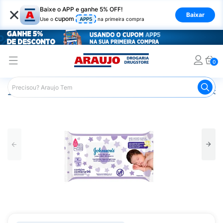
×
Baixe o APP e ganhe 5% OFF!
Baixar
cupom
Use o
APP5
na primeira compra
0
Araujo
Infantil
Troca de Fraldas
Lenços Umedecidos