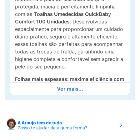
protegida, macia e perfeitamente limpinha
com as
Toalhas Umedecidas QuickBaby
Comfort 100 Unidades
. Desenvolvidas
especialmente para proporcionar um cuidado
diário prático, seguro e altamente eficiente,
essas toalhas são perfeitas para acompanhar
todas as trocas de fralda, garantindo uma
higiene completa e confortável sem agredir a
pele do seu pequeno.
Folhas mais espessas: máxima eficiência com
muito mais economia!
O grande diferencial da
Ver mais...
linha QuickBaby Comfort está na sua textura
e gramatura aprimoradas. Por serem
mais
espessas e macias
, elas oferecem maior
resistência e excelente capacidade de
A Araujo tem de tudo.
retenção de impurezas, permitindo que você
Posso te ajudar de alguma forma?
limpe o bebê por completo utilizando
menos
folhas a cada troca
. Essa espessura