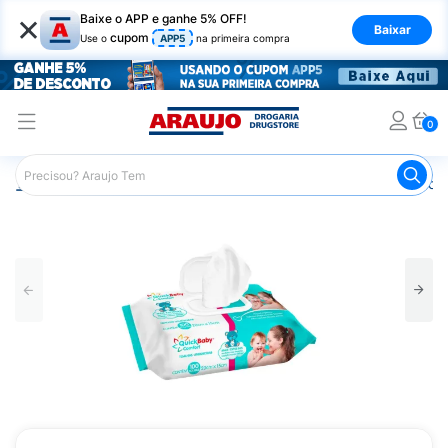
×
Baixe o APP e ganhe 5% OFF!
Baixar
cupom
Use o
APP5
na primeira compra
0
Araujo
Infantil
Troca de Fraldas
Lenços Umedecidos