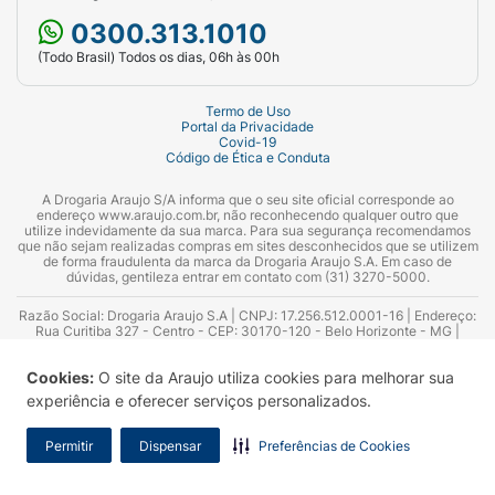
0300.313.1010
(Todo Brasil) Todos os dias, 06h às 00h
Termo de Uso
Portal da Privacidade
Covid-19
Código de Ética e Conduta
A Drogaria Araujo S/A informa que o seu site oficial corresponde ao
endereço www.araujo.com.br, não reconhecendo qualquer outro que
utilize indevidamente da sua marca. Para sua segurança recomendamos
que não sejam realizadas compras em sites desconhecidos que se utilizem
de forma fraudulenta da marca da Drogaria Araujo S.A. Em caso de
dúvidas, gentileza entrar em contato com (31) 3270-5000.
Razão Social: Drogaria Araujo S.A | CNPJ: 17.256.512.0001-16 | Endereço:
Rua Curitiba 327 - Centro - CEP: 30170-120 - Belo Horizonte - MG |
Telefones: 0300.313.1010 e (31) 3270-5000 Horário de funcionamento -
06:00h às 00:00h | Consultores técnicos responsáveis: Hairton Ayres
Cookies:
O site da Araujo utiliza cookies para melhorar sua
Azevedo Guimarães – CRF 10.965 | Yasmin Silva Alvarenga – CRF 52.584 -
Consultor substituto: Thiago Aguiar Pinheiro - CRF Nº 13.748. Alvará
experiência e oferecer serviços personalizados.
Sanitário: 2025020713 | Autorização de Funcionamento da Empresa (AFE):
7.16355-1
Permitir
Dispensar
Preferências de Cookies