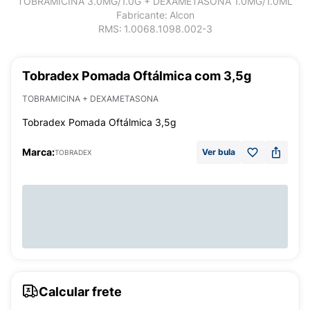
TOBRAMICINA 3.0MG/1.0G + DEXAMETASONA 1.0MG/1.0ML
Fabricante:
Alcon
RMS:
1.0068.1098.002-3
Tobradex Pomada Oftálmica com 3,5g
TOBRAMICINA + DEXAMETASONA
Tobradex Pomada Oftálmica 3,5g
Marca:
Ver bula
TOBRADEX
Calcular frete