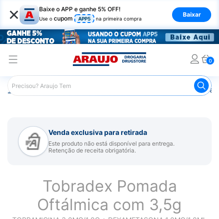
×
Baixe o APP e ganhe 5% OFF!
Baixar
cupom
Use o
APP5
na primeira compra
0
Araujo
Medicamentos
Saúde dos Olhos
Colírio para 
Venda exclusiva para retirada
Este produto não está disponível para entrega.
Retenção de receita obrigatória.
Tobradex Pomada
Oftálmica com 3,5g