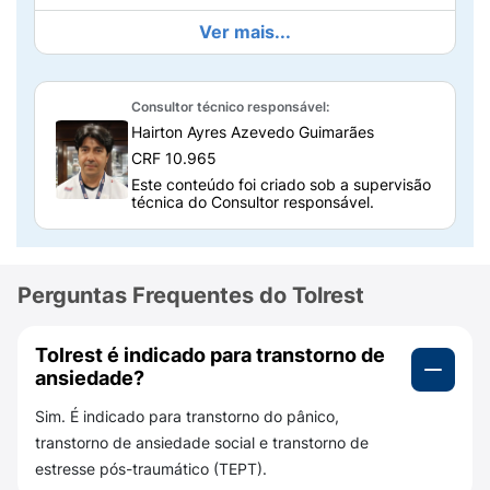
Depressão
e prevenção de recaídas;
Ver mais...
Transtorno obsessivo-compulsivo (TOC)
,
tanto em adultos quanto em crianças a
Consultor técnico responsável:
partir de 6 anos;
Hairton Ayres Azevedo Guimarães
Transtorno de pânico
, reduzindo crises de
CRF 10.965
ansiedade súbitas e intensas;
Este conteúdo foi criado sob a supervisão
técnica do Consultor responsável.
Transtorno de ansiedade social (fobia
social)
;
Perguntas Frequentes do Tolrest
Transtorno de estresse pós-traumático
(TEPT)
;
Tolrest é indicado para transtorno de
Transtorno disfórico pré-menstrual
ansiedade?
(TDPM)
, ajudando a reduzir irritabilidade,
Sim. É indicado para transtorno do pânico,
alterações de humor e sintomas físicos
transtorno de ansiedade social e transtorno de
ligados ao ciclo menstrual.
estresse pós-traumático (TEPT).