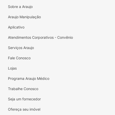
Como tomar o Tolrest 100mg?
Sobre a Araujo
Utilize Tolrest de acordo com a
Araujo Manipulação
recomendação médica, sempre respeitando a
dose indicada e o tempo de tratamento.
Aplicativo
Dosagem
Atendimentos Corporativos - Convênio
A dose deve sempre ser ajustada pelo
Serviços Araujo
médico, mas geralmente a recomendação é:
Fale Conosco
Depressão e TOC (adultos):
início com 50
mg/dia; pode ser aumentada gradualmente
Lojas
até 200 mg/dia;
Programa Araujo Médico
Transtorno do pânico, ansiedade social e
TEPT:
início com 25 mg/dia; após 1 semana
Trabalhe Conosco
pode ser aumentada para 50 mg/dia,
Seja um fornecedor
ajustada conforme resposta;
Ofereça seu imóvel
Transtorno disfórico pré-menstrual:
50 a