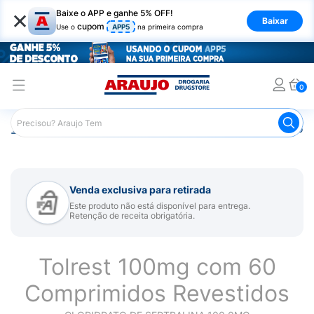
×
Baixe o APP e ganhe 5% OFF!
Baixar
cupom
Use o
APP5
na primeira compra
0
Araujo
Medicamentos
Remédio para Sistema Nervoso Ce
Venda exclusiva para retirada
Este produto não está disponível para entrega.
Retenção de receita obrigatória.
Tolrest 100mg com 60
Comprimidos Revestidos