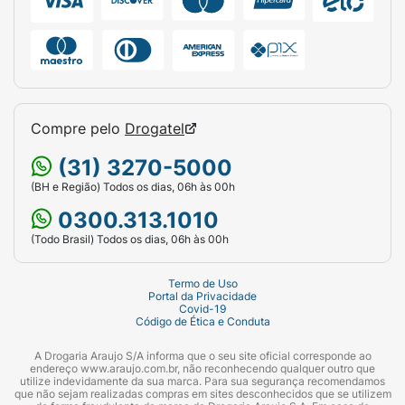
O que fazer em caso de superdosagem de
Tolrest?
Em caso de ingestão acima da recomendada,
procure
atendimento médico imediatamente
e
leve a embalagem do medicamento.
Compre pelo
Drogatel
Os principais sintomas de superdosagem
(31) 3270-5000
incluem:
(BH e Região) Todos os dias, 06h às 00h
Sonolência intensa;
0300.313.1010
(Todo Brasil) Todos os dias, 06h às 00h
Náusea e vômito;
Aceleração ou irregularidade dos
Termo de Uso
Portal da Privacidade
batimentos cardíacos;
Covid-19
Código de Ética e Conduta
Tremores;
A Drogaria Araujo S/A informa que o seu site oficial corresponde ao
endereço www.araujo.com.br, não reconhecendo qualquer outro que
Tontura;
utilize indevidamente da sua marca. Para sua segurança recomendamos
que não sejam realizadas compras em sites desconhecidos que se utilizem