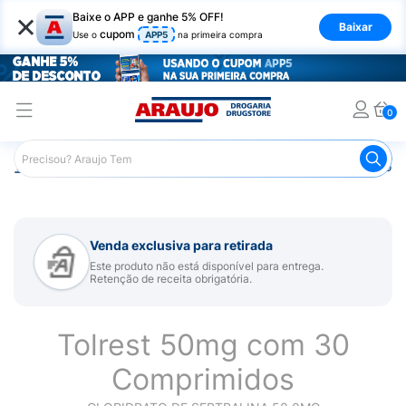
×
Baixe o APP e ganhe 5% OFF!
Baixar
cupom
Use o
APP5
na primeira compra
0
Araujo
Medicamentos
Remédio para Sistema Nervoso Ce
Venda exclusiva para retirada
Este produto não está disponível para entrega.
Retenção de receita obrigatória.
Tolrest 50mg com 30
Comprimidos