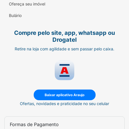
Ofereça seu imóvel
disfunção sexual.
Bulário
Reações comuns:
intestino preso;
Compre pelo site, app, whatsapp ou
náuseas;
Drogatel
Retire na loja com agilidade e sem passar pelo caixa.
vômitos;
dores musculares;
perda ou ganho de peso;
palpitações;
Baixar aplicativo Araujo
dor no peito;
Ofertas, novidades e praticidade no seu celular
dor abdominal;
comportamento hiperativo;
Formas de Pagamento