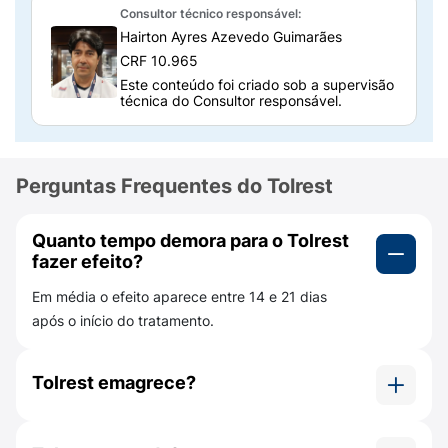
Consultor técnico responsável:
Em crianças e adolescentes (6 a 17 anos), é
Hairton Ayres Azevedo Guimarães
utilizado para tratar o Transtorno Obsessivo
CRF 10.965
Compulsivo (TOC).
Este conteúdo foi criado sob a supervisão
técnica do Consultor responsável.
Qual a composição do Tolrest 50mg?
O principal componente do Tolrest é o
cloridrato de sertralina
, seu princípio ativo.
Perguntas Frequentes do Tolrest
Além disso, o medicamento possui outras
substâncias que ajudam a dar estabilidade,
Quanto tempo demora para o Tolrest
chamados de excipientes. Eles são:
fazer efeito?
croscarmelose sódica, amido, lactose
Em média o efeito aparece entre 14 e 21 dias
monoidratada, dióxido de silício, estearato de
após o início do tratamento.
magnésio, hipromelose, macrogol, dióxido de
titânio e amarelo crepúsculo laca de alumínio
(corante).
Tolrest emagrece?
É importante ter atenção a esses
Algumas pessoas podem perder peso, pois
componentes, para garantir que você não