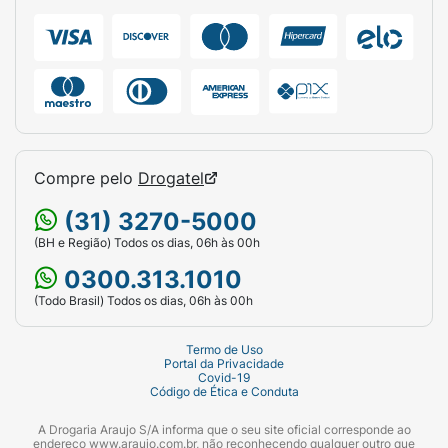
bocejo; e
febre.
Reações incomuns:
fraqueza muscular;
dores nas articulações;
Compre pelo
Drogatel
hipomania/mania;
(31) 3270-5000
(BH e Região) Todos os dias, 06h às 00h
sangue nas fezes; e
0300.313.1010
manchas roxas na pele.
(Todo Brasil) Todos os dias, 06h às 00h
Ao notar o aparecimento de reações
Termo de Uso
indesejáveis durante o uso deste
Portal da Privacidade
medicamento, converse com o seu médico.
Covid-19
Código de Ética e Conduta
Quando não devo usar o Tolrest 50mg?
A Drogaria Araujo S/A informa que o seu site oficial corresponde ao
endereço www.araujo.com.br, não reconhecendo qualquer outro que