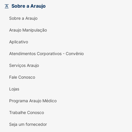
Sobre a Araujo
Reações muito comuns:
Sobre a Araujo
enjoo;
Araujo Manipulação
diarreia;
Aplicativo
indigestão;
Atendimentos Corporativos - Convênio
tontura;
Serviços Araujo
dor de cabeça;
Fale Conosco
tremor;
Lojas
sonolência;
Programa Araujo Médico
fadiga;
Trabalhe Conosco
aumento do suor;
Seja um fornecedor
boca seca; e