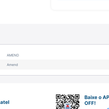
AMEND
Amend
Baixe o A
atel
OFF!