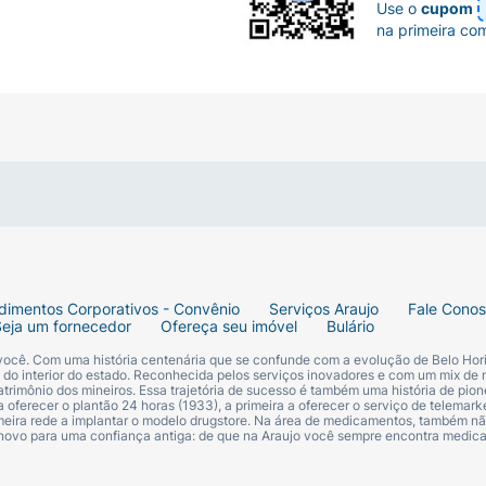
Use o
cupom
na primeira co
dimentos Corporativos - Convênio
Serviços Araujo
Fale Cono
Seja um fornecedor
Ofereça seu imóvel
Bulário
 você. Com uma história centenária que se confunde com a evolução de Belo Hori
s do interior do estado. Reconhecida pelos serviços inovadores e com um mix de 
trimônio dos mineiros. Essa trajetória de sucesso é também uma história de pion
 oferecer o plantão 24 horas (1933), a primeira a oferecer o serviço de telemarke
primeira rede a implantar o modelo drugstore. Na área de medicamentos, também nã
 novo para uma confiança antiga: de que na Araujo você sempre encontra medi