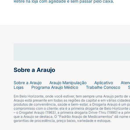
Retire na loja com agilidade e sem passar pelo caixa.
Sobre a Araujo
Sobre a Araujo
Araujo Manipulação
Aplicativo
Aten
Lojas
Programa Araujo Médico
Trabalhe Conosco
Em Belo Horizonte, onde você estiver, tem sempre uma Araujo perto de
Araujo está presente em todas as regiões da capital e em várias cidade
produtos de conveniência, saúde e bem-estar, a Drogaria Araujo é um pa
compromisso com o cliente: ela é a primeira drogaria de Belo Horizonte a
– o Drogatel Araujo (1963), a primeira drogaria Drive-Thru (1990) e a 
que a Araujo se destaca. O “Padrão Araujo de Medicamentos” dá nome
garantias de procedência, preço baixo, variedade e estoque.