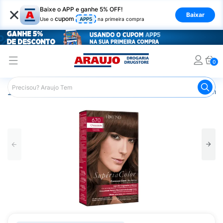
×
Baixe o APP e ganhe 5% OFF!
Baixar
cupom
Use o
APP5
na primeira compra
0
Araujo
Cabelo
Tintura e Coloração
Coloração Perma