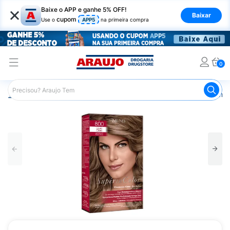
×
Baixe o APP e ganhe 5% OFF!
Baixar
cupom
Use o
APP5
na primeira compra
0
Araujo
Cabelo
Tintura e Coloração
Coloração Perma