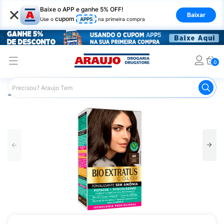
×
Baixe o APP e ganhe 5% OFF!
Baixar
cupom
Use o
APP5
na primeira compra
0
Araujo
Cabelo
Tintura e Coloração
Tonalizantes
T