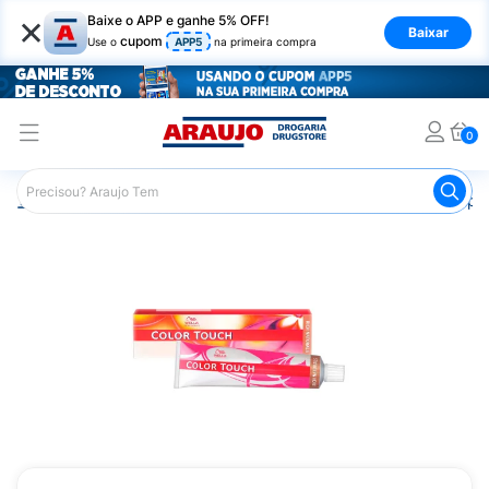
×
Baixe o APP e ganhe 5% OFF!
Baixar
cupom
Use o
APP5
na primeira compra
0
Araujo
Cabelo
Tintura e Coloração
Coloração Tempor