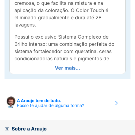
cremosa, o que facilita na mistura e na
aplicação da coloração. O Color Touch é
eliminado gradualmente e dura até 28
lavagens.
Possui o exclusivo Sistema Complexo de
Brilho Intenso: uma combinação perfeita do
sistema fortalecedor com queratina, ceras
condicionadoras naturais e pigmentos de
reflexo de cor e brilho que permite intenso
Ver mais...
condicionamento e a preservação máxima de
estrutura dos fios.
O uso do Color Touch é ideal para uniformizar
a cor dos cabelos da raiz ás pontas, pois
A Araujo tem de tudo.
Posso te ajudar de alguma forma?
deposita profundamente pigmentos de cor e
brilho, proporcionando cores mais vivas e
brilhantes. O Color Touch não possui amônia
em sua composição e cobre até 50% dos fios
Sobre a Araujo