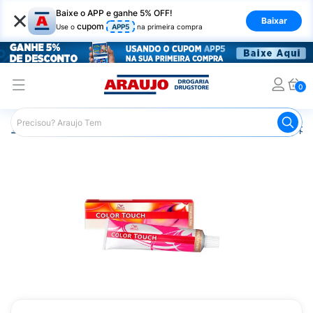
×
Baixe o APP e ganhe 5% OFF!
Baixar
cupom
Use o
APP5
na primeira compra
0
Araujo
Cabelo
Tintura e Coloração
Coloração Tempor