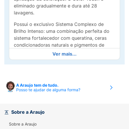
eliminado gradualmente e dura até 28
lavagens.
Possui o exclusivo Sistema Complexo de
Brilho Intenso: uma combinação perfeita do
sistema fortalecedor com queratina, ceras
condicionadoras naturais e pigmentos de
reflexo de cor e brilho que permite intenso
Ver mais...
condicionamento e a preservação máxima de
estrutura dos fios.
O uso do Color Touch é ideal para uniformizar
a cor dos cabelos da raiz ás pontas, pois
A Araujo tem de tudo.
Posso te ajudar de alguma forma?
deposita profundamente pigmentos de cor e
brilho, proporcionando cores mais vivas e
brilhantes. O Color Touch não possui amônia
em sua composição e cobre até 50% dos fios
Sobre a Araujo
brancos.
Sobre a Araujo