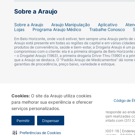
Sobre a Araujo
Sobre a Araujo
Araujo Manipulação
Aplicativo
Aten
Lojas
Programa Araujo Médico
Trabalhe Conosco
Em Belo Horizonte, onde você estiver, tem sempre uma Araujo perto de
Araujo está presente em todas as regiões da capital e em várias cidade
produtos de conveniência, saúde e bem-estar, a Drogaria Araujo é um pa
compromisso com o cliente: ela é a primeira drogaria de Belo Horizonte a
– o Drogatel Araujo (1963), a primeira drogaria Drive-Thru (1990) e a 
que a Araujo se destaca. O “Padrão Araujo de Medicamentos” dá nome
garantias de procedência, preço baixo, variedade e estoque.
Cookies:
O site da Araujo utiliza cookies
Termo de Uso
Portal da Privacidade
Covid-19
Código de É
para melhorar sua experiência e oferecer
serviços personalizados.
A Drogaria Araujo S/A informa que o seu site oficial corresponde ao e
marca. Para sua segurança recomendamos que não sejam realizadas com
Araujo S.A. Em caso de dúvidas, gentileza entrar em contato com (31)
Permitir
Dispensar
Razão Social: Drogaria Araujo S.A | CNPJ: 17.256.512.0001-16 | Endere
Preferências de Cookies