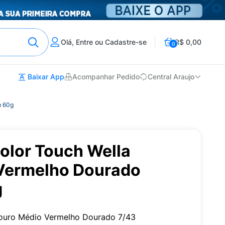
Olá, Entre ou Cadastre-se
R$ 0,00
0
Baixar App
Acompanhar Pedido
Central Araujo
m 60g
olor Touch Wella
Vermelho Dourado
g
Louro Médio Vermelho Dourado 7/43