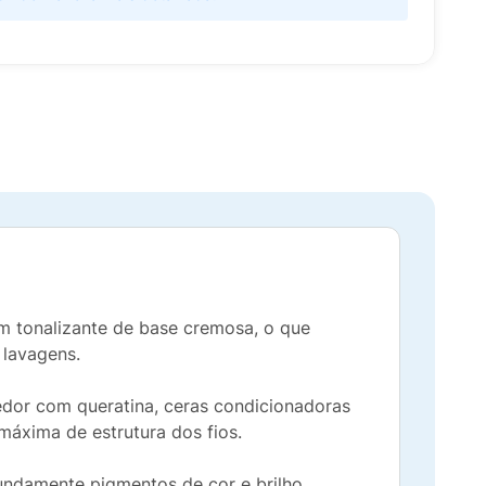
um tonalizante de base cremosa, o que
 lavagens.
edor com queratina, ceras condicionadoras
máxima de estrutura dos fios.
fundamente pigmentos de cor e brilho,