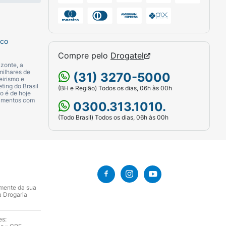
sco
Compre pelo
Drogatel
zonte, a
milhares de
(31) 3270-5000
eirismo e
ting do Brasil
(BH e Região) Todos os dias, 06h às 00h
o é de hoje
camentos com
0300.313.1010.
(Todo Brasil) Todos os dias, 06h às 00h
amente da sua
a Drogaria
es: