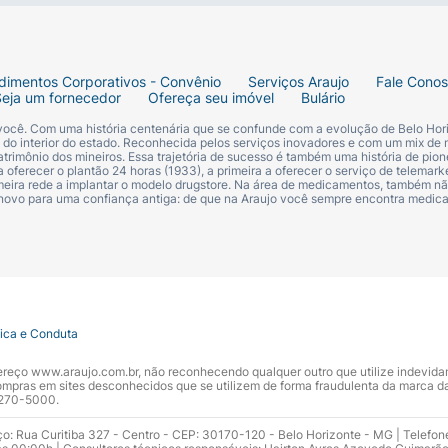
dimentos Corporativos - Convênio
Serviços Araujo
Fale Cono
Seja um fornecedor
Ofereça seu imóvel
Bulário
 você. Com uma história centenária que se confunde com a evolução de Belo Hori
s do interior do estado. Reconhecida pelos serviços inovadores e com um mix de 
trimônio dos mineiros. Essa trajetória de sucesso é também uma história de pion
 oferecer o plantão 24 horas (1933), a primeira a oferecer o serviço de telemarke
primeira rede a implantar o modelo drugstore. Na área de medicamentos, também nã
 novo para uma confiança antiga: de que na Araujo você sempre encontra medi
tica e Conduta
ndereço www.araujo.com.br, não reconhecendo qualquer outro que utilize indevid
pras em sites desconhecidos que se utilizem de forma fraudulenta da marca d
 3270-5000.
ço: Rua Curitiba 327 - Centro - CEP: 30170-120 - Belo Horizonte - MG | Telefon