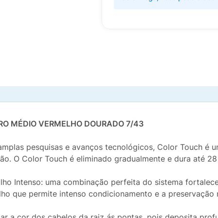
RO MÉDIO VERMELHO DOURADO 7/43
 amplas pesquisas e avanços tecnológicos, Color Touch é 
ação. O Color Touch é eliminado gradualmente e dura até 28
lho Intenso: uma combinação perfeita do sistema fortalec
ilho que permite intenso condicionamento e a preservação 
ar a cor dos cabelos da raiz ás pontas, pois deposita pro