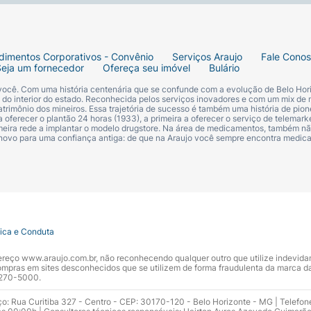
dimentos Corporativos - Convênio
Serviços Araujo
Fale Cono
Seja um fornecedor
Ofereça seu imóvel
Bulário
 você. Com uma história centenária que se confunde com a evolução de Belo Hori
s do interior do estado. Reconhecida pelos serviços inovadores e com um mix de 
trimônio dos mineiros. Essa trajetória de sucesso é também uma história de pion
 oferecer o plantão 24 horas (1933), a primeira a oferecer o serviço de telemarke
primeira rede a implantar o modelo drugstore. Na área de medicamentos, também nã
 novo para uma confiança antiga: de que na Araujo você sempre encontra medi
tica e Conduta
ndereço www.araujo.com.br, não reconhecendo qualquer outro que utilize indevid
pras em sites desconhecidos que se utilizem de forma fraudulenta da marca d
 3270-5000.
ço: Rua Curitiba 327 - Centro - CEP: 30170-120 - Belo Horizonte - MG | Telefon