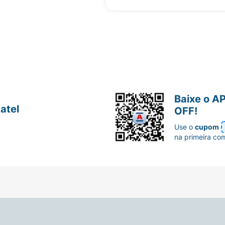
Baixe o A
atel
OFF!
Use o
cupom
na primeira co