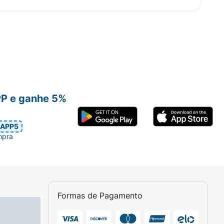
PP e ganhe 5%
APP5
mpra
Formas de Pagamento