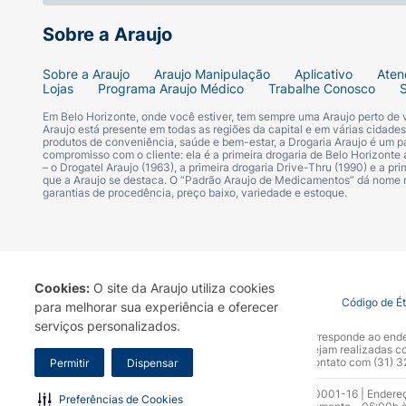
Sobre a Araujo
Sobre a Araujo
Araujo Manipulação
Aplicativo
Aten
Lojas
Programa Araujo Médico
Trabalhe Conosco
Em Belo Horizonte, onde você estiver, tem sempre uma Araujo perto de
Araujo está presente em todas as regiões da capital e em várias cidade
produtos de conveniência, saúde e bem-estar, a Drogaria Araujo é um pa
compromisso com o cliente: ela é a primeira drogaria de Belo Horizonte a
– o Drogatel Araujo (1963), a primeira drogaria Drive-Thru (1990) e a 
que a Araujo se destaca. O “Padrão Araujo de Medicamentos” dá nome
garantias de procedência, preço baixo, variedade e estoque.
Cookies:
O site da Araujo utiliza cookies
Termo de Uso
Portal da Privacidade
Covid-19
Código de É
para melhorar sua experiência e oferecer
serviços personalizados.
A Drogaria Araujo S/A informa que o seu site oficial corresponde ao e
marca. Para sua segurança recomendamos que não sejam realizadas com
Araujo S.A. Em caso de dúvidas, gentileza entrar em contato com (31)
Permitir
Dispensar
Razão Social: Drogaria Araujo S.A | CNPJ: 17.256.512.0001-16 | Endere
Preferências de Cookies