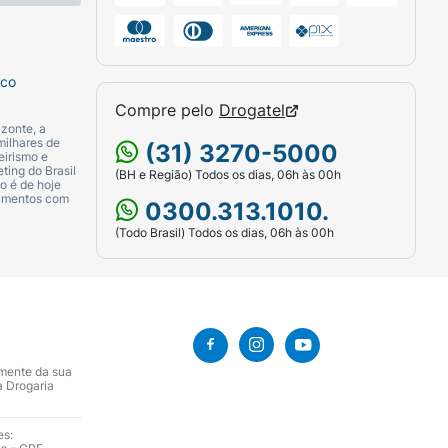
sco
Compre pelo
Drogatel
zonte, a
milhares de
(31) 3270-5000
eirismo e
ting do Brasil
(BH e Região) Todos os dias, 06h às 00h
o é de hoje
camentos com
0300.313.1010.
(Todo Brasil) Todos os dias, 06h às 00h
amente da sua
a Drogaria
es: