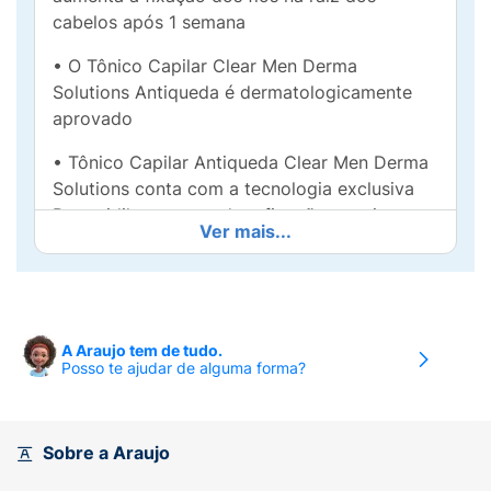
cabelos após 1 semana
• O Tônico Capilar Clear Men Derma
Solutions Antiqueda é dermatologicamente
aprovado
• Tônico Capilar Antiqueda Clear Men Derma
Solutions conta com a tecnologia exclusiva
Dynoxidil, aumentando a fixação na raiz e
Ver mais...
nutrindo para um crescimento capilar mais
rápido
• Sistema de tratamento antiqueda em 2
passos: Use o shampoo e o tônico capilar
A Araujo tem de tudo.
para melhores resultados
Posso te ajudar de alguma forma?
• Com spray de fácil aplicação, projetado
para o couro cabeludo masculino. Tônico sem
Sobre a Araujo
enxágue