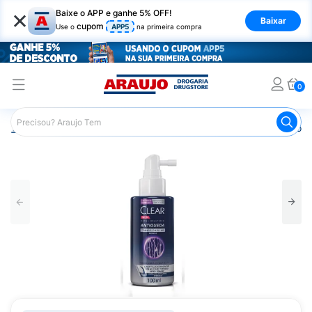
×
Baixe o APP e ganhe 5% OFF!
Baixar
cupom
Use o
APP5
na primeira compra
0
Araujo
Cabelo
Produtos para os Homens
Shampoo M