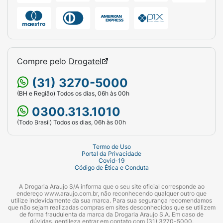
absorção de nutrientes e ativos. O tônico
pode ser usado no cabelo seco ou molhado.
Para uma melhor finalização, aplicar uma vez
por dia, no mínimo 5 dias por semana. Não é
necessário enxaguar.
Compre pelo
Drogatel
Resultados comprovados em teste clínico.
(31) 3270-5000
Produto cosmético, sem ação terapêutica.
(BH e Região) Todos os dias, 06h às 00h
0300.313.1010
(Todo Brasil) Todos os dias, 06h às 00h
Termo de Uso
Portal da Privacidade
Covid-19
Código de Ética e Conduta
A Drogaria Araujo S/A informa que o seu site oficial corresponde ao
endereço www.araujo.com.br, não reconhecendo qualquer outro que
utilize indevidamente da sua marca. Para sua segurança recomendamos
que não sejam realizadas compras em sites desconhecidos que se utilizem
de forma fraudulenta da marca da Drogaria Araujo S.A. Em caso de
dúvidas, gentileza entrar em contato com (31) 3270-5000.