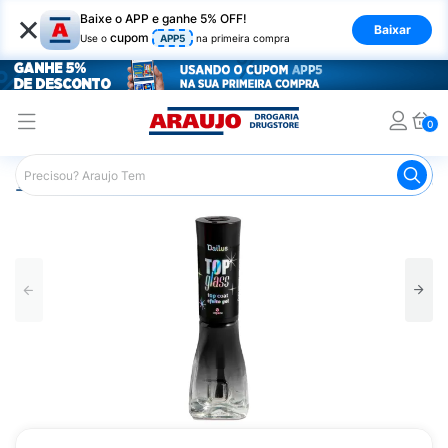
×
Baixe o APP e ganhe 5% OFF!
Baixar
cupom
Use o
APP5
na primeira compra
0
Araujo
Beleza e Cuidados
Unhas
Esmaltes
Top Co