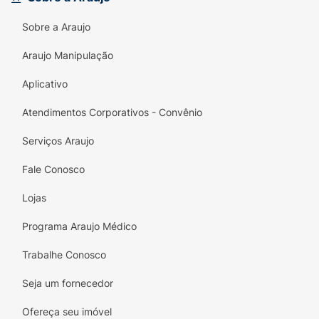
contra lascas e amassados.
Sobre a Araujo
Fórmula Vegana:
Produto
Cruelty-Free
e
Araujo Manipulação
vegano, cuidando da sua beleza com
consciência.
Aplicativo
Pincel Big Flat:
Facilita a aplicação uniforme
Atendimentos Corporativos - Convênio
sobre as unhas.
Serviços Araujo
Eleve o nível da sua esmaltação com o
acabamento luxuoso do
Top Coat Dailus Top
Fale Conosco
Glass
!
Lojas
Por dentro da nossa fórmula:
Programa Araujo Médico
-Tecnologia HD Shine Pro-Level: entrega
Trabalhe Conosco
brilho extremo com acabamento espelhado
Seja um fornecedor
-Método Preserving Coat: formação de um
verdadeiro escudo de alta durabilidade que
Ofereça seu imóvel