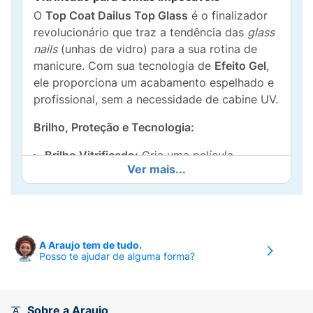
O
Top Coat Dailus Top Glass
é o finalizador
revolucionário que traz a tendência das
glass
nails
(unhas de vidro) para a sua rotina de
manicure. Com sua tecnologia de
Efeito Gel
,
ele proporciona um acabamento espelhado e
profissional, sem a necessidade de cabine UV.
Brilho, Proteção e Tecnologia:
Brilho Vitrificado:
Cria uma película
Ver mais...
protetora que reflete a luz intensamente,
garantindo um brilho espelhado superior
aos extra brilhos comuns.
Efeito Gel sem Cabine:
Oferece o volume e
A Araujo tem de tudo.
o acabamento liso do gel, mas seca
Posso te ajudar de alguma forma?
naturalmente e é fácil de remover.
Prolonga a Durabilidade:
Ajuda a fixar a cor
Sobre a Araujo
do esmalte por mais tempo, protegendo