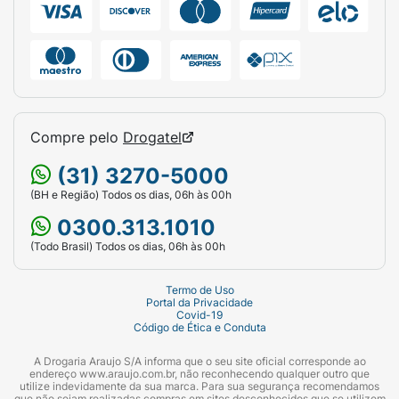
TRIBUTILA, COPOLÍMERO DE ÁCIDO ADÍPICO
/NEOPENTIL GLICOL /ANIDRIDO
TRIMELÍTICO, COPOLÍMERO DE ÁCIDO
METACRÍLICO E ACRILATO DE ETILA,
BENZOFENONA-1, DIBENZOATO DE
TRIMETILPENTANODÍILA, ÁLCOOL BUTÍLICO.
Compre pelo
Drogatel
PODE CONTER: CORANTE VIOLETA 60725
(31) 3270-5000
Modo de usar:
(BH e Região) Todos os dias, 06h às 00h
Diga adeus aos top coats tradicionais e dê
0300.313.1010
efeito gel imediato a qualquer esmaltação!
(Todo Brasil) Todos os dias, 06h às 00h
Com as unhas limpas e secas, aplique o
produto por cima do seu esmalte favorito.
Termo de Uso
Pronto: agora é só se apaixonar pelo
Portal da Privacidade
Covid-19
resultado profissional e sem precisar de
Código de Ética e Conduta
cabine que ele entrega!
A Drogaria Araujo S/A informa que o seu site oficial corresponde ao
endereço www.araujo.com.br, não reconhecendo qualquer outro que
utilize indevidamente da sua marca. Para sua segurança recomendamos
que não sejam realizadas compras em sites desconhecidos que se utilizem