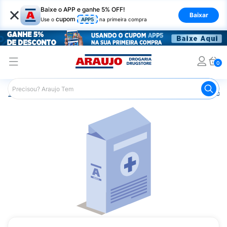
×
Baixe o APP e ganhe 5% OFF!
Baixar
cupom
Use o
APP5
na primeira compra
0
Araujo
Medicamentos
Remédios para Dor
Remédio p