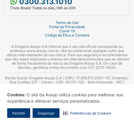
0300.313.1010
(Todo Brasil) Todos os dias, 06h às 00h
Termo de Uso
Portal da Privacidade
Covid-19
Código de Ética e Conduta
A Drogaria Araujo S/A informa que o seu site oficial corresponde ao
endereço www.araujo.com.br, não reconhecendo qualquer outro que
utilize indevidamente da sua marca. Para sua segurança recomendamos
que não sejam realizadas compras em sites desconhecidos que se utilizem
de forma fraudulenta da marca da Drogaria Araujo S.A. Em caso de
dúvidas, gentileza entrar em contato com (31) 3270-5000.
Razão Social: Drogaria Araujo S.A | CNPJ: 17.256.512.0001-16 | Endereço:
Rua Curitiba 327 - Centro - CEP: 30170-120 - Belo Horizonte - MG |
Telefones: 0300.313.1010 e (31) 3270-5000 Horário de funcionamento -
06:00h às 00:00h | Consultores técnicos responsáveis: Hairton Ayres
Cookies:
O site da Araujo utiliza cookies para melhorar sua
Azevedo Guimarães – CRF 10.965 | Yasmin Silva Alvarenga – CRF 52.584 -
Consultor substituto: Thiago Aguiar Pinheiro - CRF Nº 13.748. Alvará
experiência e oferecer serviços personalizados.
Sanitário: 2025020713 | Autorização de Funcionamento da Empresa (AFE):
7.16355-1
Permitir
Dispensar
Preferências de Cookies