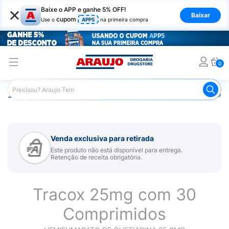
×
Baixe o APP e ganhe 5% OFF!
Baixar
cupom
Use o
APP5
na primeira compra
0
Araujo
Medicamentos
Remédio para Sistema Nervoso Ce
Venda exclusiva para retirada
Este produto não está disponível para entrega.
Retenção de receita obrigatória.
Tracox 25mg com 30
Comprimidos