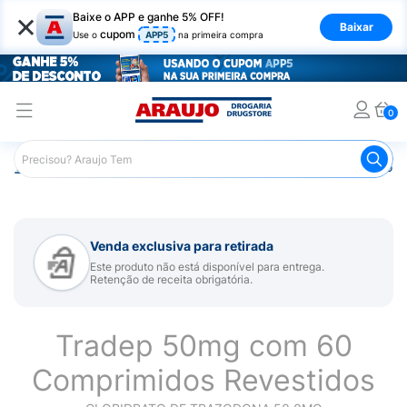
×
Baixe o APP e ganhe 5% OFF!
Baixar
cupom
Use o
APP5
na primeira compra
0
Araujo
Medicamentos
Remédio para Sistema Nervoso Ce
Venda exclusiva para retirada
Este produto não está disponível para entrega.
Retenção de receita obrigatória.
Tradep 50mg com 60
Comprimidos Revestidos