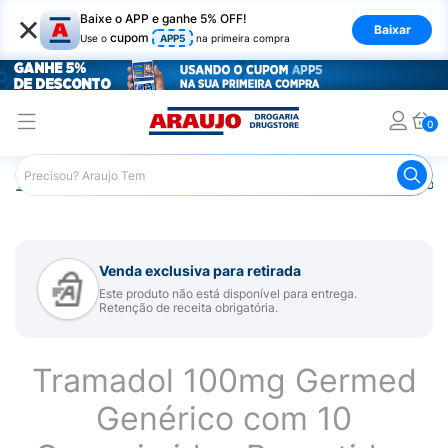
×
Baixe o APP e ganhe 5% OFF!
Baixar
cupom
Use o
APP5
na primeira compra
0
Araujo
Medicamentos
Remédios para Dor
Remédio p
Venda exclusiva para retirada
Este produto não está disponível para entrega.
Retenção de receita obrigatória.
Tramadol 100mg Germed
Genérico com 10