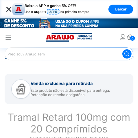
×
Baixe o APP e ganhe 5% OFF!
Baixar
cupom
Use o
APP5
na primeira compra
0
Araujo
Medicamentos
Remédios para Dor
Remédio p
Venda exclusiva para retirada
Este produto não está disponível para entrega.
Retenção de receita obrigatória.
Tramal Retard 100mg com
20 Comprimidos