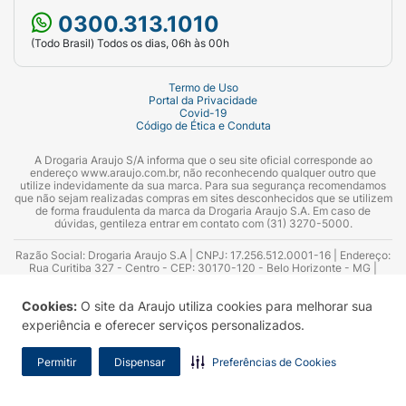
0300.313.1010
(Todo Brasil) Todos os dias, 06h às 00h
Termo de Uso
Portal da Privacidade
Covid-19
Código de Ética e Conduta
A Drogaria Araujo S/A informa que o seu site oficial corresponde ao
endereço www.araujo.com.br, não reconhecendo qualquer outro que
utilize indevidamente da sua marca. Para sua segurança recomendamos
que não sejam realizadas compras em sites desconhecidos que se utilizem
de forma fraudulenta da marca da Drogaria Araujo S.A. Em caso de
dúvidas, gentileza entrar em contato com (31) 3270-5000.
Razão Social: Drogaria Araujo S.A | CNPJ: 17.256.512.0001-16 | Endereço:
Rua Curitiba 327 - Centro - CEP: 30170-120 - Belo Horizonte - MG |
Telefones: 0300.313.1010 e (31) 3270-5000 Horário de funcionamento -
06:00h às 00:00h | Consultores técnicos responsáveis: Hairton Ayres
Cookies:
O site da Araujo utiliza cookies para melhorar sua
Azevedo Guimarães – CRF 10.965 | Yasmin Silva Alvarenga – CRF 52.584 -
Consultor substituto: Thiago Aguiar Pinheiro - CRF Nº 13.748. Alvará
experiência e oferecer serviços personalizados.
Sanitário: 2025020713 | Autorização de Funcionamento da Empresa (AFE):
7.16355-1
Permitir
Dispensar
Preferências de Cookies