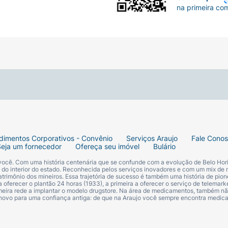
na primeira co
dimentos Corporativos - Convênio
Serviços Araujo
Fale Cono
Seja um fornecedor
Ofereça seu imóvel
Bulário
 você. Com uma história centenária que se confunde com a evolução de Belo Hori
s do interior do estado. Reconhecida pelos serviços inovadores e com um mix de 
trimônio dos mineiros. Essa trajetória de sucesso é também uma história de pion
 oferecer o plantão 24 horas (1933), a primeira a oferecer o serviço de telemarke
primeira rede a implantar o modelo drugstore. Na área de medicamentos, também nã
 novo para uma confiança antiga: de que na Araujo você sempre encontra medi