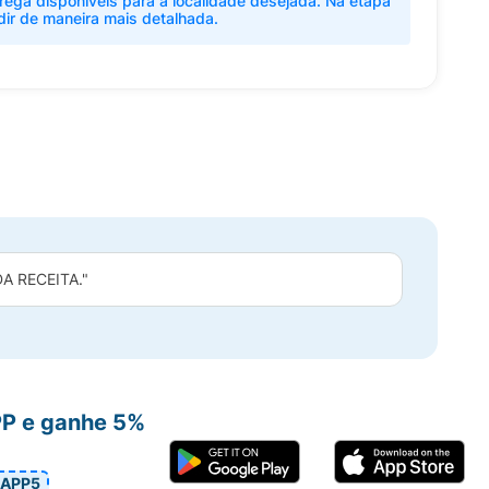
rega disponíveis para a localidade desejada. Na etapa
dir de maneira mais detalhada.
 RECEITA."
PP e ganhe 5%
APP5