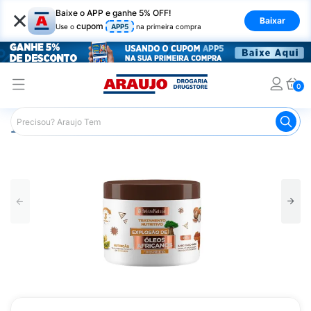
×
Baixe o APP e ganhe 5% OFF!
Baixar
cupom
Use o
APP5
na primeira compra
0
Araujo
Cabelo
Tratamento e Hidratação
Creme de Tr