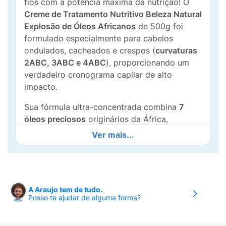
fios com a potência máxima da nutrição! O
Creme de Tratamento Nutritivo Beleza Natural
Explosão de Óleos Africanos
de 500g foi
formulado especialmente para cabelos
ondulados, cacheados e crespos (
curvaturas
2ABC, 3ABC e 4ABC
), proporcionando um
verdadeiro cronograma capilar de alto
impacto.
Sua fórmula ultra-concentrada combina
7
óleos preciosos
originários da África,
conhecidos por suas propriedades altamente
Ver mais...
emolientes e restauradoras. O grande
diferencial está na rapidez e eficácia: uma
nutrição e tratamento intenso em apenas 3
minutos
, perfeito para a correria do dia a dia.
A Araujo tem de tudo.
Ele penetra profundamente na fibra capilar,
Posso te ajudar de alguma forma?
repondo os lipídios essenciais, eliminando a
porosidade e combatendo o ressecamento de