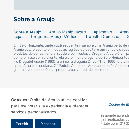
Sobre a Araujo
Sobre a Araujo
Araujo Manipulação
Aplicativo
Aten
Lojas
Programa Araujo Médico
Trabalhe Conosco
Em Belo Horizonte, onde você estiver, tem sempre uma Araujo perto de
Araujo está presente em todas as regiões da capital e em várias cidade
produtos de conveniência, saúde e bem-estar, a Drogaria Araujo é um pa
compromisso com o cliente: ela é a primeira drogaria de Belo Horizonte a
– o Drogatel Araujo (1963), a primeira drogaria Drive-Thru (1990) e a 
que a Araujo se destaca. O “Padrão Araujo de Medicamentos” dá nome
garantias de procedência, preço baixo, variedade e estoque.
Cookies:
O site da Araujo utiliza cookies
Termo de Uso
Portal da Privacidade
Covid-19
Código de É
para melhorar sua experiência e oferecer
serviços personalizados.
A Drogaria Araujo S/A informa que o seu site oficial corresponde ao e
marca. Para sua segurança recomendamos que não sejam realizadas com
Araujo S.A. Em caso de dúvidas, gentileza entrar em contato com (31)
Permitir
Dispensar