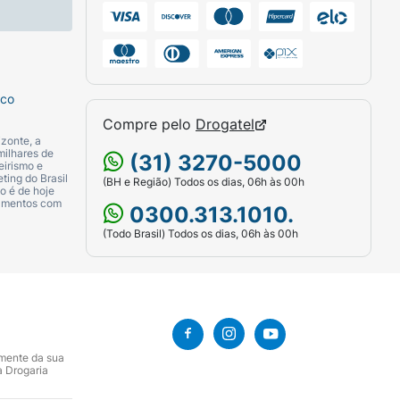
sco
Compre pelo
Drogatel
zonte, a
milhares de
(31) 3270-5000
eirismo e
ting do Brasil
(BH e Região) Todos os dias, 06h às 00h
o é de hoje
camentos com
0300.313.1010.
(Todo Brasil) Todos os dias, 06h às 00h
amente da sua
a Drogaria