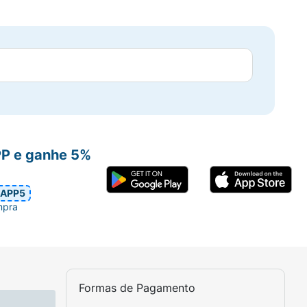
PP e ganhe 5%
APP5
mpra
Formas de Pagamento