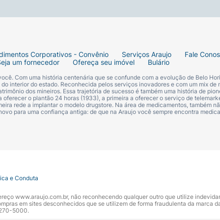
dimentos Corporativos - Convênio
Serviços Araujo
Fale Cono
Seja um fornecedor
Ofereça seu imóvel
Bulário
 você. Com uma história centenária que se confunde com a evolução de Belo Hori
s do interior do estado. Reconhecida pelos serviços inovadores e com um mix de 
trimônio dos mineiros. Essa trajetória de sucesso é também uma história de pion
 oferecer o plantão 24 horas (1933), a primeira a oferecer o serviço de telemarke
primeira rede a implantar o modelo drugstore. Na área de medicamentos, também nã
 novo para uma confiança antiga: de que na Araujo você sempre encontra medi
tica e Conduta
ndereço www.araujo.com.br, não reconhecendo qualquer outro que utilize indevid
pras em sites desconhecidos que se utilizem de forma fraudulenta da marca d
 3270-5000.