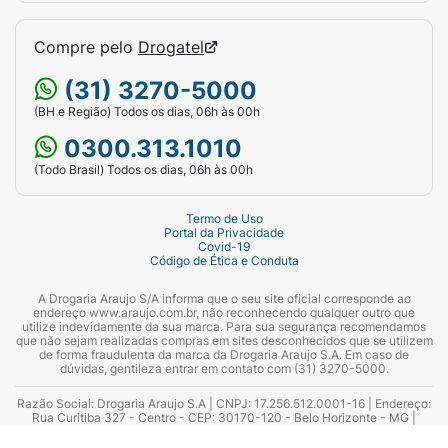
Compre pelo
Drogatel
(31) 3270-5000
(BH e Região) Todos os dias, 06h às 00h
0300.313.1010
(Todo Brasil) Todos os dias, 06h às 00h
Termo de Uso
Portal da Privacidade
Covid-19
Código de Ética e Conduta
A Drogaria Araujo S/A informa que o seu site oficial corresponde ao
endereço www.araujo.com.br, não reconhecendo qualquer outro que
utilize indevidamente da sua marca. Para sua segurança recomendamos
que não sejam realizadas compras em sites desconhecidos que se utilizem
de forma fraudulenta da marca da Drogaria Araujo S.A. Em caso de
dúvidas, gentileza entrar em contato com (31) 3270-5000.
Razão Social: Drogaria Araujo S.A | CNPJ: 17.256.512.0001-16 | Endereço:
Rua Curitiba 327 - Centro - CEP: 30170-120 - Belo Horizonte - MG |
Telefones: 0300.313.1010 e (31) 3270-5000 Horário de funcionamento -
06:00h às 00:00h | Consultores técnicos responsáveis: Hairton Ayres