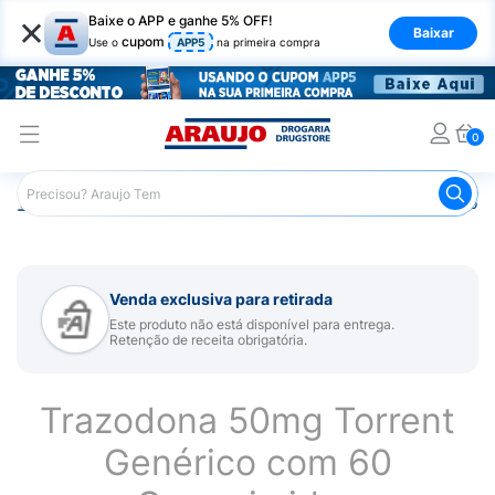
×
Baixe o APP e ganhe 5% OFF!
Baixar
cupom
Use o
APP5
na primeira compra
0
Araujo
Medicamentos
Remédio para Sistema Nervoso Ce
Venda exclusiva para retirada
Este produto não está disponível para entrega.
Retenção de receita obrigatória.
Trazodona 50mg Torrent
Genérico com 60