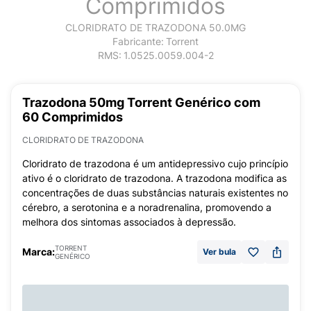
Comprimidos
CLORIDRATO DE TRAZODONA 50.0MG
Fabricante:
Torrent
RMS:
1.0525.0059.004-2
Trazodona 50mg Torrent Genérico com
60 Comprimidos
CLORIDRATO DE TRAZODONA
Cloridrato de trazodona é um antidepressivo cujo princípio
ativo é o cloridrato de trazodona. A trazodona modifica as
concentrações de duas substâncias naturais existentes no
cérebro, a serotonina e a noradrenalina, promovendo a
melhora dos sintomas associados à depressão.
TORRENT
Marca:
Ver bula
GENÉRICO