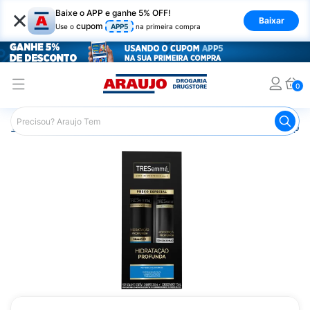
×
Baixe o APP e ganhe 5% OFF!
Baixar
cupom
Use o
APP5
na primeira compra
0
Araujo
Cabelo
Shampoos
Cabelos de Todos os Tipos