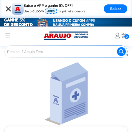
×
Baixe o APP e ganhe 5% OFF!
Baixar
cupom
Use o
APP5
na primeira compra
0
Araujo
Medicamentos
Remédios Cardiológicos
Reméd