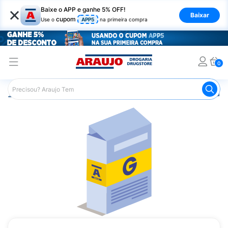
×
Baixe o APP e ganhe 5% OFF!
Baixar
cupom
Use o
APP5
na primeira compra
0
Araujo
Medicamentos
Remédio para o Estômago e Gastro