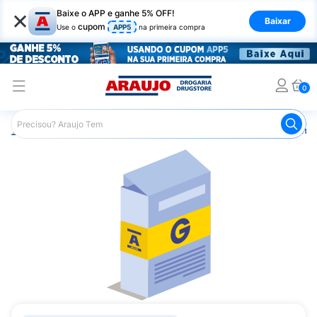
×
Baixe o APP e ganhe 5% OFF!
Baixar
cupom
Use o
APP5
na primeira compra
0
Araujo
Medicamentos
Remédios Cardiológicos
Reméd