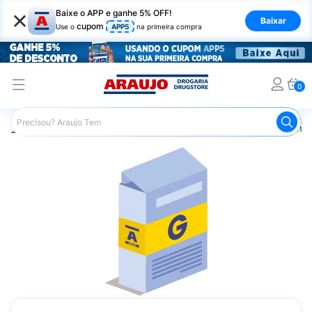
×
Baixe o APP e ganhe 5% OFF!
Baixar
cupom
Use o
APP5
na primeira compra
0
Araujo
Medicamentos
Remédios Cardiológicos
Reméd