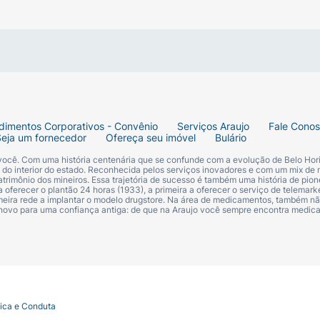
dimentos Corporativos - Convênio
Serviços Araujo
Fale Cono
Seja um fornecedor
Ofereça seu imóvel
Bulário
 você. Com uma história centenária que se confunde com a evolução de Belo Hori
s do interior do estado. Reconhecida pelos serviços inovadores e com um mix de 
trimônio dos mineiros. Essa trajetória de sucesso é também uma história de pion
 oferecer o plantão 24 horas (1933), a primeira a oferecer o serviço de telemarke
primeira rede a implantar o modelo drugstore. Na área de medicamentos, também nã
 novo para uma confiança antiga: de que na Araujo você sempre encontra medi
tica e Conduta