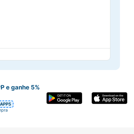
a no dedo.
PP e ganhe 5%
APP5
mpra