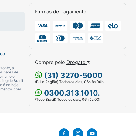
Formas de Pagamento
sco
Compre pelo
Drogatel
zonte, a
milhares de
(31) 3270-5000
eirismo e
ting do Brasil
(BH e Região) Todos os dias, 06h às 00h
o é de hoje
camentos com
0300.313.1010.
(Todo Brasil) Todos os dias, 06h às 00h