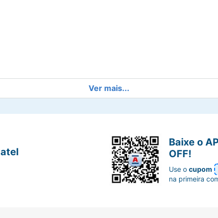
Ver mais...
do o atrito com o calçado.
com o tamanho do dedo que necessita de proteção. E vist
Baixe o A
atel
OFF!
Use o
cupom
na primeira co
o com 100% gel polimero (sebs) + óleo mineral.