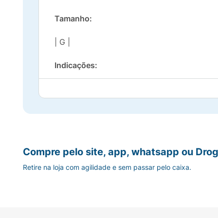
Tamanho:
| G |
Indicações:
Indicado para proteção dos dedos, diminuin
Modo de usar:
Corte (com uma tesoura) o tubo de acordo 
Compre pelo site, app, whatsapp ou Drog
Composição:
Retire na loja com agilidade e sem passar pelo caixa.
Tecido (70% elastano + 30% lycra) revestid
Autorização e Notificação ANVISA