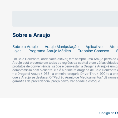
8.07.582-1 | 80758210044
Sobre a Araujo
Sobre a Araujo
Araujo Manipulação
Aplicativo
Aten
Lojas
Programa Araujo Médico
Trabalhe Conosco
Em Belo Horizonte, onde você estiver, tem sempre uma Araujo perto de
Araujo está presente em todas as regiões da capital e em várias cidade
produtos de conveniência, saúde e bem-estar, a Drogaria Araujo é um pa
compromisso com o cliente: ela é a primeira drogaria de Belo Horizonte a
– o Drogatel Araujo (1963), a primeira drogaria Drive-Thru (1990) e a 
que a Araujo se destaca. O “Padrão Araujo de Medicamentos” dá nome
garantias de procedência, preço baixo, variedade e estoque.
Termo de Uso
Portal da Privacidade
Covid-19
Código de É