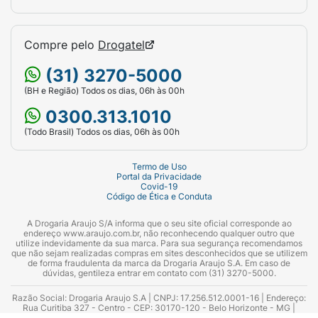
Compre pelo
Drogatel
(31) 3270-5000
(BH e Região) Todos os dias, 06h às 00h
0300.313.1010
(Todo Brasil) Todos os dias, 06h às 00h
Termo de Uso
Portal da Privacidade
Covid-19
Código de Ética e Conduta
A Drogaria Araujo S/A informa que o seu site oficial corresponde ao
endereço www.araujo.com.br, não reconhecendo qualquer outro que
utilize indevidamente da sua marca. Para sua segurança recomendamos
que não sejam realizadas compras em sites desconhecidos que se utilizem
de forma fraudulenta da marca da Drogaria Araujo S.A. Em caso de
dúvidas, gentileza entrar em contato com (31) 3270-5000.
Razão Social: Drogaria Araujo S.A | CNPJ: 17.256.512.0001-16 | Endereço:
Rua Curitiba 327 - Centro - CEP: 30170-120 - Belo Horizonte - MG |
Telefones: 0300.313.1010 e (31) 3270-5000 Horário de funcionamento -