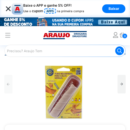
×
Baixe o APP e ganhe 5% OFF!
Baixar
cupom
Use o
APP5
na primeira compra
0
Araujo
Saúde e Bem Estar
Fisioterapia e Atividade Física