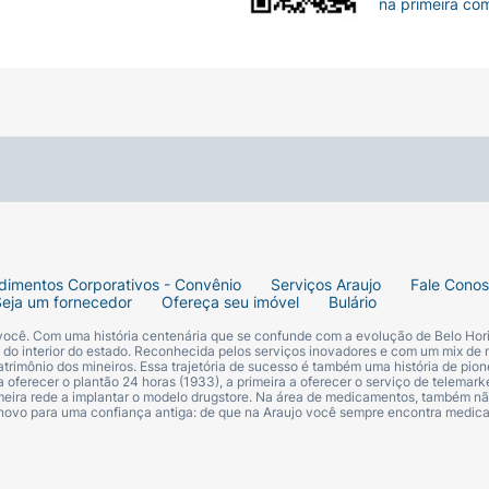
na primeira co
dimentos Corporativos - Convênio
Serviços Araujo
Fale Cono
Seja um fornecedor
Ofereça seu imóvel
Bulário
 você. Com uma história centenária que se confunde com a evolução de Belo Hori
s do interior do estado. Reconhecida pelos serviços inovadores e com um mix de 
trimônio dos mineiros. Essa trajetória de sucesso é também uma história de pion
 oferecer o plantão 24 horas (1933), a primeira a oferecer o serviço de telemarke
primeira rede a implantar o modelo drugstore. Na área de medicamentos, também nã
 novo para uma confiança antiga: de que na Araujo você sempre encontra medi