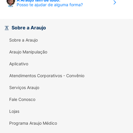
OU SERVIÇO AO PROFISSIONAL 0800 702
Posso te ajudar de alguma forma?
3522. DATA DE VEICULAÇÃO: JULHO/22. ©
JOHNSON & JOHNSON DO BRASIL
INDÚSTRIA E COMÉRCIO DE PRODUTOS
Sobre a Araujo
PARA SAÚDE LTDA - 2022. ""SE PERSISTIREM
OS SINTOMAS O MÉDICO DEVERÁ SER
Sobre a Araujo
CONSULTADO""."
Araujo Manipulação
Aplicativo
Atendimentos Corporativos - Convênio
Serviços Araujo
Fale Conosco
Lojas
Programa Araujo Médico