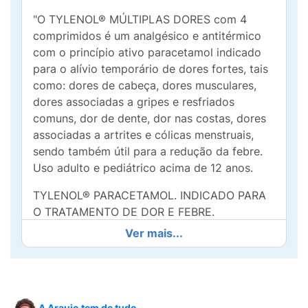
"O TYLENOL® MÚLTIPLAS DORES com 4
comprimidos é um analgésico e antitérmico
com o princípio ativo paracetamol indicado
para o alívio temporário de dores fortes, tais
como: dores de cabeça, dores musculares,
dores associadas a gripes e resfriados
comuns, dor de dente, dor nas costas, dores
associadas a artrites e cólicas menstruais,
sendo também útil para a redução da febre.
Uso adulto e pediátrico acima de 12 anos.
TYLENOL® PARACETAMOL. INDICADO PARA
O TRATAMENTO DE DOR E FEBRE.
ADVERTÊNCIAS: NÃO USE TYLENOL ®
Ver mais...
JUNTO COM OUTROS MEDICAMENTOS QUE
CONTENHAM PARACETAMOL, COM ÁLCOOL
OU EM CASO DE DOENÇA GRAVE DO
FÍGADO. MS- 1.1236.3326. SAC 0800 701 1851
A Araujo tem de tudo.