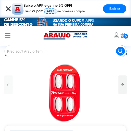
×
Baixe o APP e ganhe 5% OFF!
Baixar
cupom
Use o
APP5
na primeira compra
0
Araujo
Medicamentos
Remédios para Dor
Remédio p