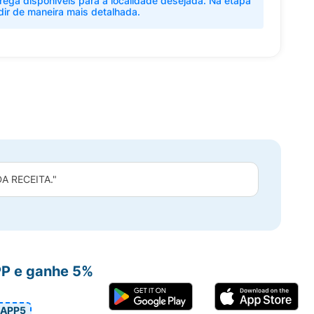
rega disponíveis para a localidade desejada. Na etapa
dir de maneira mais detalhada.
 RECEITA."
PP e ganhe 5%
APP5