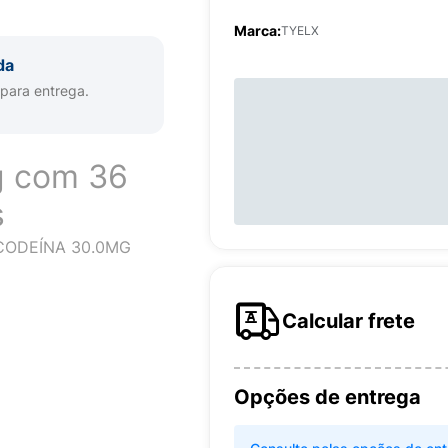
Marca:
TYELX
da
 para entrega.
g com 36
s
CODEÍNA 30.0MG
Calcular frete
Opções de entrega