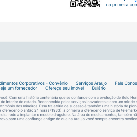
na primeira co
dimentos Corporativos - Convênio
Serviços Araujo
Fale Cono
Seja um fornecedor
Ofereça seu imóvel
Bulário
 você. Com uma história centenária que se confunde com a evolução de Belo Hori
s do interior do estado. Reconhecida pelos serviços inovadores e com um mix de 
trimônio dos mineiros. Essa trajetória de sucesso é também uma história de pion
 oferecer o plantão 24 horas (1933), a primeira a oferecer o serviço de telemarke
primeira rede a implantar o modelo drugstore. Na área de medicamentos, também nã
 novo para uma confiança antiga: de que na Araujo você sempre encontra medi