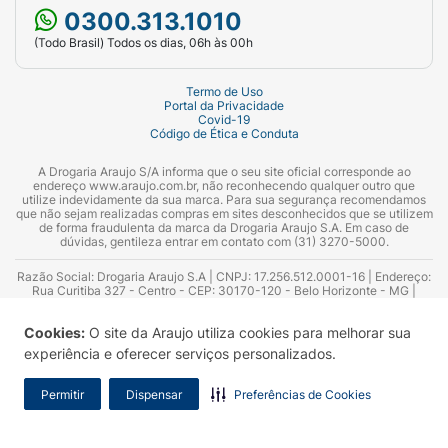
0300.313.1010
(Todo Brasil) Todos os dias, 06h às 00h
Termo de Uso
Portal da Privacidade
Covid-19
Código de Ética e Conduta
A Drogaria Araujo S/A informa que o seu site oficial corresponde ao
endereço www.araujo.com.br, não reconhecendo qualquer outro que
utilize indevidamente da sua marca. Para sua segurança recomendamos
que não sejam realizadas compras em sites desconhecidos que se utilizem
de forma fraudulenta da marca da Drogaria Araujo S.A. Em caso de
dúvidas, gentileza entrar em contato com (31) 3270-5000.
Razão Social: Drogaria Araujo S.A | CNPJ: 17.256.512.0001-16 | Endereço:
Rua Curitiba 327 - Centro - CEP: 30170-120 - Belo Horizonte - MG |
Telefones: 0300.313.1010 e (31) 3270-5000 Horário de funcionamento -
06:00h às 00:00h | Consultores técnicos responsáveis: Hairton Ayres
Cookies:
O site da Araujo utiliza cookies para melhorar sua
Azevedo Guimarães – CRF 10.965 | Yasmin Silva Alvarenga – CRF 52.584 -
Consultor substituto: Thiago Aguiar Pinheiro - CRF Nº 13.748. Alvará
experiência e oferecer serviços personalizados.
Sanitário: 2025020713 | Autorização de Funcionamento da Empresa (AFE):
7.16355-1
Permitir
Dispensar
Preferências de Cookies