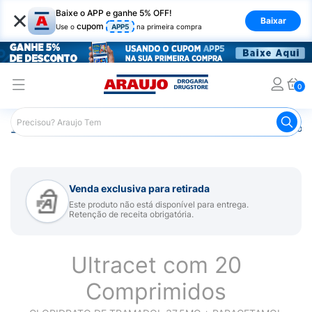
×
Baixe o APP e ganhe 5% OFF!
Baixar
cupom
Use o
APP5
na primeira compra
0
Araujo
Medicamentos
Remédios para Dor
Remédio p
Venda exclusiva para retirada
Este produto não está disponível para entrega.
Retenção de receita obrigatória.
Ultracet com 20
Comprimidos