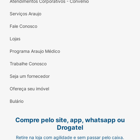
sono.
Atendimentos Corporativos - Convênio
Melhora a saúde da pele e dos olhos
: reduz
Serviços Araujo
a sensação de pele seca e olhos irritados.
Fale Conosco
Ambiente mais saudável
: ideal para reduzir
Lojas
a presença de poeira e microrganismos no
ar.
Programa Araujo Médico
Apoio em tratamentos respiratórios
: auxilia
Trabalhe Conosco
na recuperação de gripes, sinusite, rinite e
outras condições respiratórias.
Seja um fornecedor
Como usar o Umidificador Suggar Fresh
Ofereça seu imóvel
corretamente?
Bulário
O uso é simples e intuitivo. Siga o passo a
passo abaixo:
Compre pelo site, app, whatsapp ou
Abra o reservatório e encha com até 4
Drogatel
litros de água limpa. Dica: prefira água
Retire na loja com agilidade e sem passar pelo caixa.