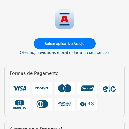
filtrada para evitar acúmulo de resíduos;
Feche bem o reservatório e posicione o
aparelho sobre uma superfície plana;
Conecte o aparelho à tomada (bivolt
automático – funciona em 127V ou
Baixar aplicativo Araujo
220V);
Ofertas, novidades e praticidade no seu celular
Gire o botão de controle e escolha a
intensidade da névoa desejada;
Formas de Pagamento
Quando a água estiver prestes a acabar,
a lâmpada piloto acende, sinalizando a
necessidade de reabastecimento.
Importante:
evite direcionar a névoa
diretamente para paredes ou móveis de
madeira. O ideal é manter o aparelho a uma
distância mínima de 1 metro desses objetos.
Compre pelo
Drogatel