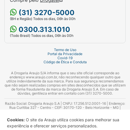
Especificações técnicas do produto
(31) 3270-5000
Marca
: Suggar.
(BH e Região) Todos os dias, 06h às 00h
Modelo
: Fresh.
0300.313.1010
(Todo Brasil) Todos os dias, 06h às 00h
Capacidade
: 4 litros.
Tempo de funcionamento
: até 12 horas
Termo de Uso
Portal da Privacidade
contínuas.
Covid-19
Código de Ética e Conduta
Voltagem
: Bivolt automático.
A Drogaria Araujo S/A informa que o seu site oficial corresponde ao
endereço www.araujo.com.br, não reconhecendo qualquer outro que
Tecnologia
: Ultrassônica (névoa fria).
utilize indevidamente da sua marca. Para sua segurança recomendamos
que não sejam realizadas compras em sites desconhecidos que se utilizem
de forma fraudulenta da marca da Drogaria Araujo S.A. Em caso de
Controle de névoa
: Sim (ajustável).
dúvidas, gentileza entrar em contato com (31) 3270-5000.
Lâmpada piloto
: Sim.
Razão Social: Drogaria Araujo S.A | CNPJ: 17.256.512.0001-16 | Endereço:
Rua Curitiba 327 - Centro - CEP: 30170-120 - Belo Horizonte - MG |
Telefones: 0300.313.1010 e (31) 3270-5000 Horário de funcionamento -
Ionizador
: Sim.
06:00h às 00:00h | Consultores técnicos responsáveis: Hairton Ayres
Cookies:
O site da Araujo utiliza cookies para melhorar sua
Azevedo Guimarães – CRF 10.965 | Yasmin Silva Alvarenga – CRF 52.584 -
Consultor substituto: Thiago Aguiar Pinheiro - CRF Nº 13.748. Alvará
Ruído
: Supersilencioso.
experiência e oferecer serviços personalizados.
Sanitário: 2025020713 | Autorização de Funcionamento da Empresa (AFE):