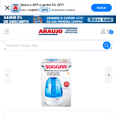
×
Baixe o APP e ganhe 5% OFF!
Baixar
cupom
Use o
APP5
na primeira compra
0
Araujo
Saúde e Bem Estar
Aparelhos de Respiração