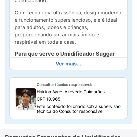
condicionado.
Com tecnologia ultrassônica, design moderno
e funcionamento supersilencioso, ele é ideal
para adultos, idosos e crianças,
proporcionando um ar mais úmido e
respirável em toda a casa.
Para que serve o Umidificador Suggar
Fresh?
Ver mais...
O
Umidificador de Ar Suggar Fresh
tem como
principal função aumentar a umidade do ar,
Consultor técnico responsável:
especialmente em épocas do ano em que o
Hairton Ayres Azevedo Guimarães
clima fica mais seco, como no inverno ou
CRF 10.965
durante o uso prolongado de aparelhos de ar-
Este conteúdo foi criado sob a supervisão
condicionado.
técnica do Consultor responsável.
Ele é altamente recomendado para pessoas
que: