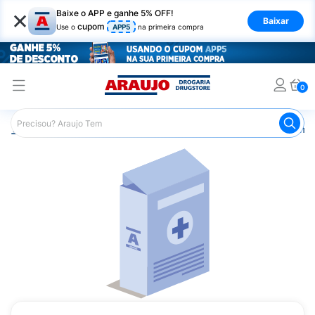
×
Baixe o APP e ganhe 5% OFF!
Baixar
cupom
Use o
APP5
na primeira compra
0
Araujo
Medicamentos
Remédios Cardiológicos
Reméd