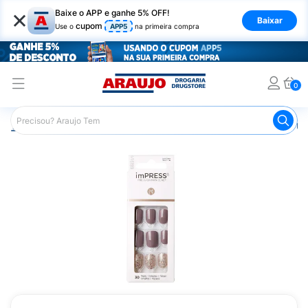
×
Baixe o APP e ganhe 5% OFF!
Baixar
cupom
Use o
APP5
na primeira compra
0
Araujo
Beleza e Cuidados
Unhas
Unha Postiça
Un