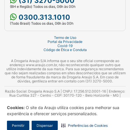
(31) 3270-5000
(BH e Região) Todos os dias, 06h às 00h
0300.313.1010
(Todo Brasil) Todos os dias, 06h às 00h
Termo de Uso
Portal da Privacidade
Covid-19
Código de Ética e Conduta
A Drogaria Araujo S/A informa que o seu site oficial corresponde ao
endereço www.araujo.com.br, não reconhecendo qualquer outro que
utilize indevidamente da sua marca. Para sua segurança recomendamos
que não sejam realizadas compras em sites desconhecidos que se utilizem
de forma fraudulenta da marca da Drogaria Araujo S.A. Em caso de
dúvidas, gentileza entrar em contato com (31) 3270-5000.
Razão Social: Drogaria Araujo S.A | CNPJ: 17.256.512.0001-16 | Endereço:
Rua Curitiba 327 - Centro - CEP: 30170-120 - Belo Horizonte - MG |
Telefones: 0300.313.1010 e (31) 3270-5000 Horário de funcionamento -
06:00h às 00:00h | Consultores técnicos responsáveis: Hairton Ayres
Cookies:
O site da Araujo utiliza cookies para melhorar sua
Azevedo Guimarães – CRF 10.965 | Yasmin Silva Alvarenga – CRF 52.584 -
Consultor substituto: Thiago Aguiar Pinheiro - CRF Nº 13.748. Alvará
experiência e oferecer serviços personalizados.
Sanitário: 2025020713 | Autorização de Funcionamento da Empresa (AFE):
7.16355-1
Permitir
Dispensar
Preferências de Cookies