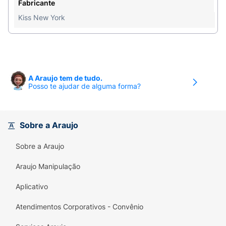
Fabricante
Tamanho Ideal (Curto):
O comprimento é
Kiss New York
prático e discreto, perfeito para o dia a dia e
para quem prefere unhas mais funcionais.
Durabilidade:
As unhas são resistentes e
mantêm o brilho e a cor por mais tempo do que
A Araujo tem de tudo.
o esmalte tradicional.
Posso te ajudar de alguma forma?
Com
ImPRESS Press-On Manicure
, você está
sempre pronta para qualquer ocasião, com unhas
Sobre a Araujo
impecáveis e no
Tamanho Curto
perfeito.
Sobre a Araujo
Araujo Manipulação
Aplicativo
Atendimentos Corporativos - Convênio