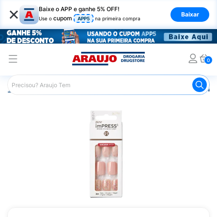
×
Baixe o APP e ganhe 5% OFF!
Baixar
cupom
Use o
APP5
na primeira compra
0
Araujo
Beleza e Cuidados
Unhas
Unha Postiça New I