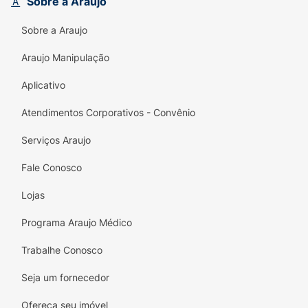
Sobre a Araujo
limpa. Basta pressionar.
Sobre a Araujo
Design Moderno:
O kit conta com
30
unhas
em diversos tamanhos e três estilos
Araujo Manipulação
elegantes: um
nude cremoso
, um
sofisticado
efeito marmorizado
em tons
Aplicativo
neutros e um
glitter delicado
para dar
Atendimentos Corporativos - Convênio
aquele toque de brilho.
Serviços Araujo
Tamanho Curto:
O comprimento é ideal
para o dia a dia, sendo prático e discreto.
Fale Conosco
Conforto e Durabilidade:
As unhas são
Lojas
leves, flexíveis e proporcionam um visual de
longa duração.
Programa Araujo Médico
Com
ImPRESS Wider Fit
, você terá uma
Trabalhe Conosco
manicure de salão em casa, sem o tempo de
Seja um fornecedor
secagem e sem danificar suas unhas.
Ofereça seu imóvel