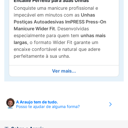
Encaixe Perfeito para Suas Unhas
Conquiste uma manicure profissional e
impecável em minutos com as
Unhas
Postiças Autoadesivas ImPRESS Press-On
Manicure Wider Fit
. Desenvolvidas
especialmente para quem tem
unhas mais
largas
, o formato Wider Fit garante um
encaixe confortável e natural que adere
perfeitamente à sua unha.
O Seu Novo Jeito de Fazer as Unhas:
Ver mais...
Wider Fit (Encaixe Largo):
O design foi
otimizado para se adaptar a unhas de
largura maior, oferecendo um resultado
mais harmonioso e duradouro.
A Araujo tem de tudo.
Posso te ajudar de alguma forma?
Aplicação Simples:
Esqueça a bagunça da
cola! A tecnologia autoadesiva garante uma
aplicação em um único passo
, rápida e