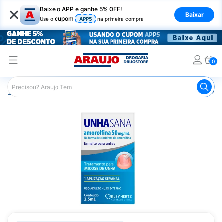
×
Baixe o APP e ganhe 5% OFF!
Baixar
cupom
Use o
APP5
na primeira compra
0
Araujo
Medicamentos
Remédio para Pele e Mucosa