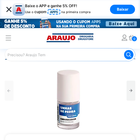
×
Baixe o APP e ganhe 5% OFF!
Baixar
cupom
Use o
APP5
na primeira compra
0
Araujo
Beleza e Cuidados
Unhas
Fortalecedor de Un