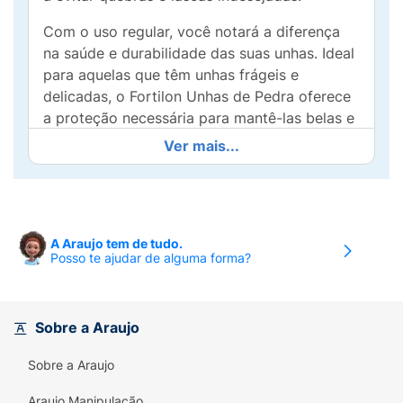
Com o uso regular, você notará a diferença
na saúde e durabilidade das suas unhas. Ideal
para aquelas que têm unhas frágeis e
delicadas, o Fortilon Unhas de Pedra oferece
a proteção necessária para mantê-las belas e
saudáveis. Sua textura leve e de rápida
Ver mais...
absorção garante facilidade na aplicação,
permitindo que você continue sua rotina
normalmente.
Além disso, o Fortilon Unhas de Pedra é uma
A Araujo tem de tudo.
Posso te ajudar de alguma forma?
solução prática para incluir na sua rotina de
beleza. Basta aplicar uma camada sobre as
unhas limpas e secas e deixar agir. Ao
incorporar esse endurecedor na sua rotina,
Sobre a Araujo
você estará no caminho para unhas mais
Sobre a Araujo
fortes e maravilhosas! Experimente e
descubra como é fácil ter unhas de pedra!
Araujo Manipulação