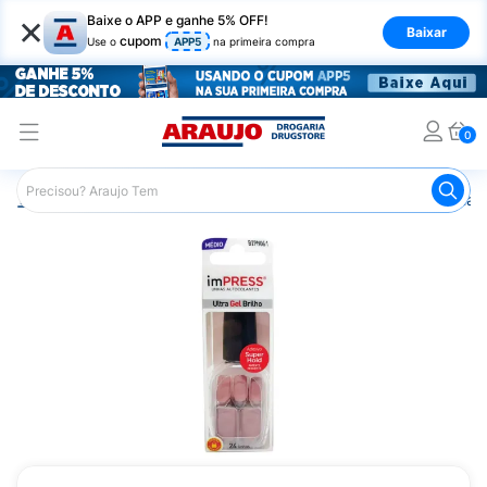
×
Baixe o APP e ganhe 5% OFF!
Baixar
cupom
Use o
APP5
na primeira compra
0
Araujo
Beleza e Cuidados
Unhas
Esmaltes
Unhas 