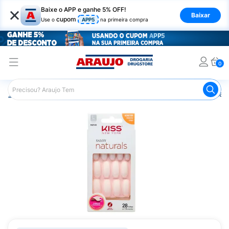
×
Baixe o APP e ganhe 5% OFF!
Baixar
cupom
Use o
APP5
na primeira compra
0
Araujo
Beleza e Cuidados
Unhas
Esmaltes
Unhas 