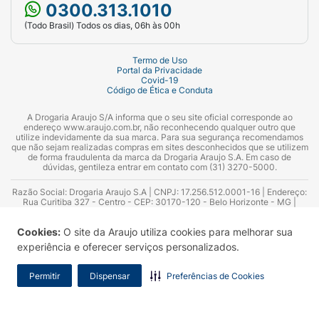
0300.313.1010
(Todo Brasil) Todos os dias, 06h às 00h
Termo de Uso
Portal da Privacidade
Covid-19
Código de Ética e Conduta
A Drogaria Araujo S/A informa que o seu site oficial corresponde ao
endereço www.araujo.com.br, não reconhecendo qualquer outro que
utilize indevidamente da sua marca. Para sua segurança recomendamos
que não sejam realizadas compras em sites desconhecidos que se utilizem
de forma fraudulenta da marca da Drogaria Araujo S.A. Em caso de
dúvidas, gentileza entrar em contato com (31) 3270-5000.
Razão Social: Drogaria Araujo S.A | CNPJ: 17.256.512.0001-16 | Endereço:
Rua Curitiba 327 - Centro - CEP: 30170-120 - Belo Horizonte - MG |
Telefones: 0300.313.1010 e (31) 3270-5000 Horário de funcionamento -
06:00h às 00:00h | Consultores técnicos responsáveis: Hairton Ayres
Cookies:
O site da Araujo utiliza cookies para melhorar sua
Azevedo Guimarães – CRF 10.965 | Yasmin Silva Alvarenga – CRF 52.584 -
Consultor substituto: Thiago Aguiar Pinheiro - CRF Nº 13.748. Alvará
experiência e oferecer serviços personalizados.
Sanitário: 2025020713 | Autorização de Funcionamento da Empresa (AFE):
7.16355-1
Permitir
Dispensar
Preferências de Cookies