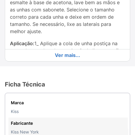
esmalte à base de acetona, lave bem as mãos e
as unhas com sabonete. Selecione o tamanho
correto para cada unha e deixe em ordem de
tamanho. Se necessário, lixe as laterais para
melhor ajuste.
Aplicação:
1_ Aplique a cola de unha postiça na
parte de traz da unha postiça.2_ Aplique uma fina
Ver mais...
camada de cola na unha natural.3_ Começando
pela cutícula, pressione a unha postiça e
mantenha por 5 segundos.
Ficha Técnica
Dica:
Aplique uma quantidade suficiente de cola
para evitar bolhas de ar. Assim garante uma
aderência segura e um uso prolongado.
Marca
Remoção:
1_ Não force ou puxe as unhas.2_ Corte
Kiss
a unha artificial e lixe a superfície para remover a
Fabricante
camada protetora.3_ Cubra as unhas com
Kiss New York
chumaços de algodão, umedecidos com