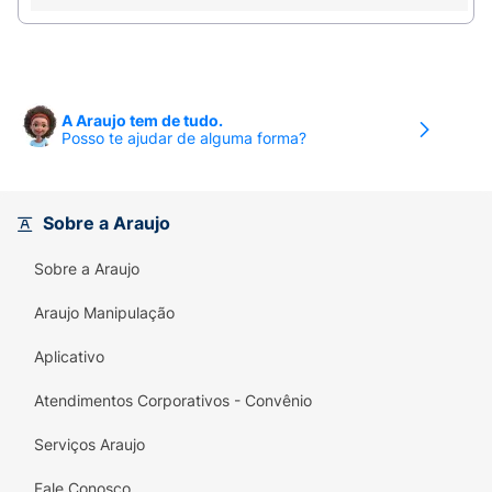
removedor de unhas postiças, envolvendo-as em
papel alumínio durante 20 minutos ou até a unha
amolecer.4_ Remova o plástico e as cola
amolecida.
A Araujo tem de tudo.
Posso te ajudar de alguma forma?
Sobre a Araujo
Sobre a Araujo
Araujo Manipulação
Aplicativo
Atendimentos Corporativos - Convênio
Serviços Araujo
Fale Conosco