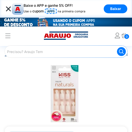
×
Baixe o APP e ganhe 5% OFF!
Baixar
cupom
Use o
APP5
na primeira compra
0
Araujo
Beleza e Cuidados
Unhas
Esmaltes
Unhas 