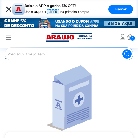
×
Baixe o APP e ganhe 5% OFF!
Baixar
cupom
Use o
APP5
na primeira compra
0
Araujo
Medicamentos
Saúde do Homem
Remédio par